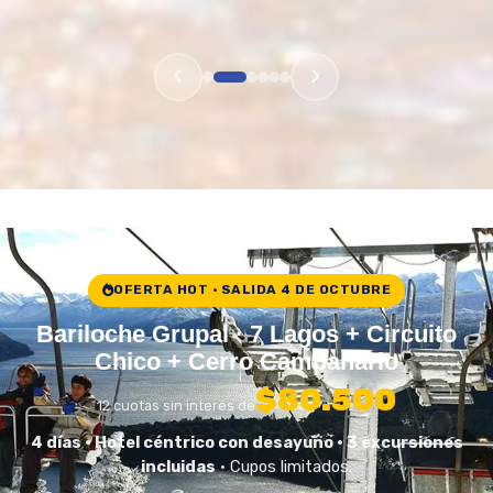
OFERTA HOT · SALIDA 4 DE OCTUBRE
Bariloche Grupal · 7 Lagos + Circuito
Chico + Cerro Campanario
$80.500
12 cuotas sin interés de
4 días · Hotel céntrico con desayuno · 3 excursiones
incluidas
· Cupos limitados.