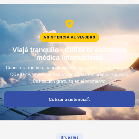
ASISTENCIA AL VIAJERO
Viajá tranquilo · Cotizá tu asistencia
médica internacional
Cobertura médica, cancelación de viaje, pérdida de equipaje y
COVID-19. Universal Assistance y las mejores compañías.
Cotización gratuita en el momento.
Cotizar asistencia
Grupales