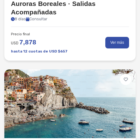
Auroras Boreales · Salidas
Acompañadas
8 días
Consultar
Precio final
7,878
Ver más
USD
hasta 12 cuotas de USD $657