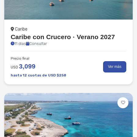
Hot
Destacado
Playas
Caribe
Caribe con Crucero · Verano 2027
11 días
Consultar
Precio final
3,099
Ver más
USD
hasta 12 cuotas de USD $258