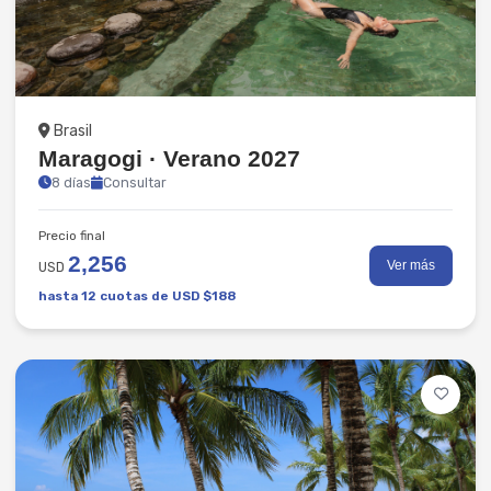
Playas
Brasil
Maragogi · Verano 2027
8 días
Consultar
Precio final
2,256
Ver más
USD
hasta 12 cuotas de USD $188