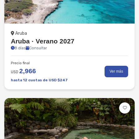
Playas
Aruba
Aruba · Verano 2027
8 días
Consultar
Precio final
2,966
Ver más
USD
hasta 12 cuotas de USD $247